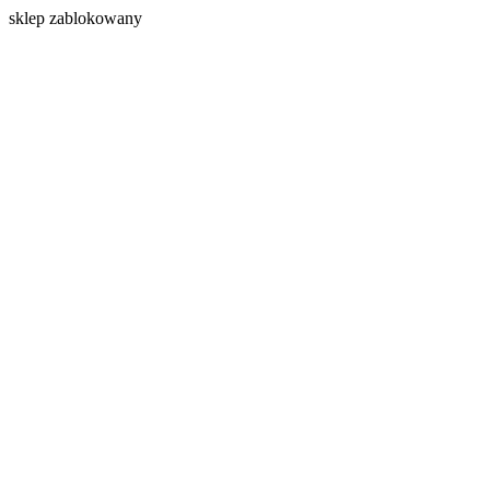
s
klep zablokowany