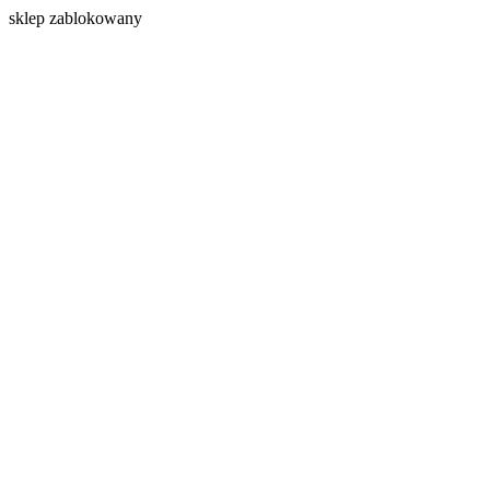
s
klep zablokowany