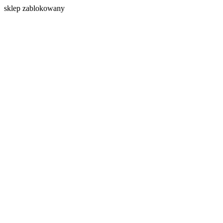
s
klep zablokowany