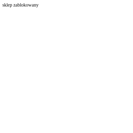
s
klep zablokowany