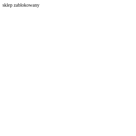
s
klep zablokowany