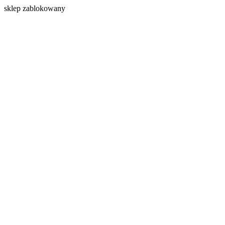
s
klep zablokowany